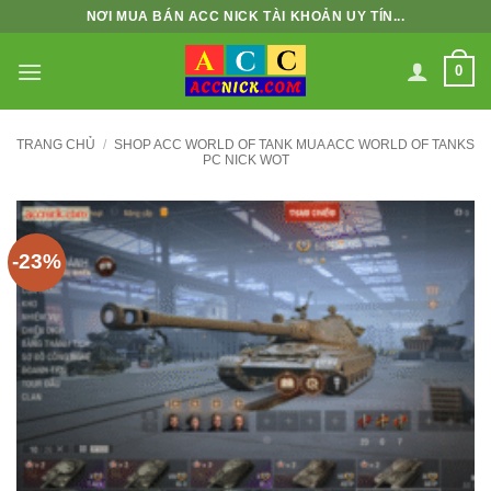
Bỏ
NƠI MUA BÁN ACC NICK TÀI KHOẢN UY TÍN...
qua
nội
0
dung
TRANG CHỦ
/
SHOP ACC WORLD OF TANK MUA ACC WORLD OF TANKS
PC NICK WOT
-23%