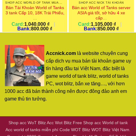
SHOP ACC WORLD OF TANK MUA ACC WORLD OF TANKS PC NICK WOT
SHOP ACC NICK TÀI KHOẢN
Bán Tài Khoản World of Tanks
Bán acc World of Tanks server
3 tank Cấp 10, 18K Trái Phiếu,
ASIA giá tốt, sở hữu 4 xe
…
cấp…
Card:
1.040.000
₫
|
Card:
1.105.000
₫
|
Bank:
800.000
₫
Bank:
850.000
₫
Accnick.com
là website chuyên cung
cấp dịch vụ mua bán tài khoản game uy
tín hàng đầu tại Việt Nam, đặc biệt là
game world of tank blitz, world of tanks
PC, wot blitz, bắn xe tăng…, với hơn
1000 acc đã bán thành công nên được đông đảo anh em
game thủ tin tưởng.
Shop acc WoT Blitz Acc Wot Blitz Free Shop acc World of tank
Acc world of tanks miễn phí Code WOT Blitz WOT Blitz Việt Nam.