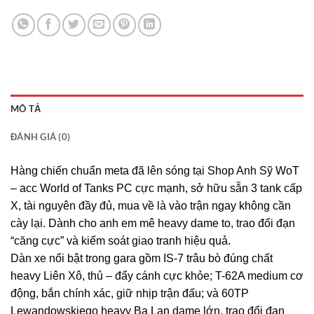
MÔ TẢ
ĐÁNH GIÁ (0)
Hàng chiến chuẩn meta đã lên sóng tại Shop Anh Sỹ WoT
– acc World of Tanks PC cực mạnh, sở hữu sẵn 3 tank cấp
X, tài nguyên đầy đủ, mua về là vào trận ngay không cần
cày lại. Dành cho anh em mê heavy dame to, trao đổi đạn
“căng cực” và kiểm soát giao tranh hiệu quả.
Dàn xe nổi bật trong gara gồm IS-7 trâu bò đúng chất
heavy Liên Xô, thủ – đẩy cánh cực khỏe; T-62A medium cơ
động, bắn chính xác, giữ nhịp trận đấu; và 60TP
Lewandowskiego heavy Ba Lan dame lớn, trao đổi đạn