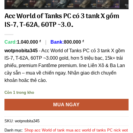
Acc World of Tanks PC có 3 tank X gồm
IS-7, T-62A, 60TP ~3.0…
₫
₫
Card:
1.040.000
|
Bank:
800.000
wotpnobita345
- Acc World of Tanks PC có 3 tank X gồm
IS-7, T-62A, 60TP ~3.000 gold, hơn 5 triệu bạc, 15k+ trái
phiếu, premium Fantôme premium. line Liên Xô & Ba Lan
cày sẵn – mua về chiến ngay. Nhận giao dich chuyển
khoản hoăc thẻ cào.
Còn 1 trong kho
MUA NGAY
SKU:
wotpnobita345
Danh mục:
Shop acc World of tank mua acc world of tanks PC nick wot