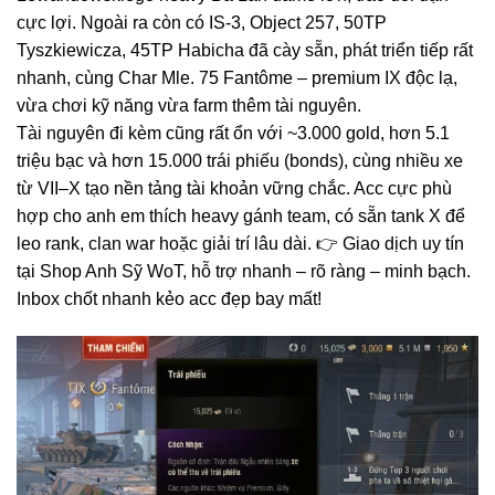
cực lợi. Ngoài ra còn có IS-3, Object 257, 50TP
Tyszkiewicza, 45TP Habicha đã cày sẵn, phát triển tiếp rất
nhanh, cùng Char Mle. 75 Fantôme – premium IX độc lạ,
vừa chơi kỹ năng vừa farm thêm tài nguyên.
Tài nguyên đi kèm cũng rất ổn với ~3.000 gold, hơn 5.1
triệu bạc và hơn 15.000 trái phiếu (bonds), cùng nhiều xe
từ VII–X tạo nền tảng tài khoản vững chắc. Acc cực phù
hợp cho anh em thích heavy gánh team, có sẵn tank X để
leo rank, clan war hoặc giải trí lâu dài. 👉 Giao dịch uy tín
tại Shop Anh Sỹ WoT, hỗ trợ nhanh – rõ ràng – minh bạch.
Inbox chốt nhanh kẻo acc đẹp bay mất!