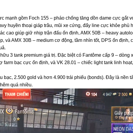
cực mạnh gồm Foch 155 – pháo chống tăng dồn dame cực gắt với
heavy huyền thoại giáp trâu, mũi xe cứng, đẩy line cực khỏe ph
xác cao giúp giữ nhịp trận đấu ổn định, AMX 50B – heavy autol
ếp, và AMX 30B – medium cơ động, tầm nhìn tốt, DPS ổn định, cự
uả.
 hữu 3 tank premium giá trị. Đặc biệt có Fantôme cấp 9 – dòng
 farm bạc cực ổn định, và VK 28.01 – chiếc light tank linh hoạt,
 bạc, 2.500 gold và hơn 4.900 trái phiếu (bonds). Đây là nền tản
thêm quá nhiều.