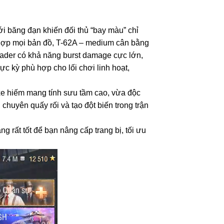
 băng đạn khiến đối thủ “bay màu” chỉ
ù hợp mọi bản đồ, T-62A – medium cân bằng
oader có khả năng burst damage cực lớn,
c kỳ phù hợp cho lối chơi linh hoạt,
 xe hiếm mang tính sưu tầm cao, vừa độc
 chuyên quấy rối và tạo đột biến trong trận
g rất tốt để bạn nâng cấp trang bị, tối ưu