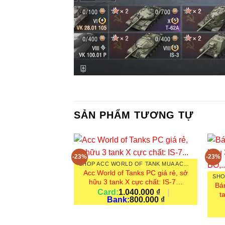
SẢN PHẨM TƯƠNG TỰ
-23%
-23%
SHOP ACC WORLD OF TANK MUA ACC WORLD OF TANKS PC NICK WOT
Acc World of Tanks PC giá rẻ, sở
hữu 3 tank X cực chất: IS-7…
Bá
Card:
1.040.000
₫
|
t
Bank:
800.000
₫