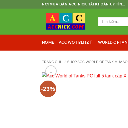
Bỏ
NƠI MUA BÁN ACC NICK TÀI KHOẢN UY TÍN...
qua
nội
Tìm
dung
kiếm:
ACC WOT BLITZ
WORLD OF TAN
HOME
TRANG CHỦ
/
SHOP ACC WORLD OF TANK MUA AC
-23%