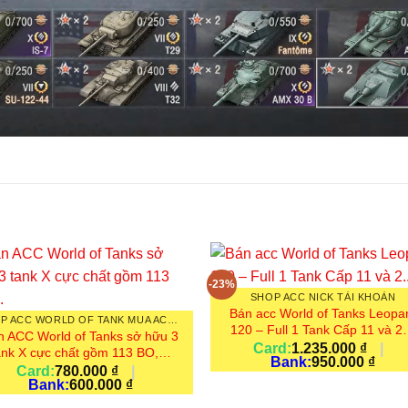
-23%
SHOP ACC NICK TÀI KHOẢN
Bán acc World of Tanks Leopa
SHOP ACC WORLD OF TANK MUA ACC WORLD OF TANKS PC NICK WOT
120 – Full 1 Tank Cấp 11 và 
n ACC World of Tanks sở hữu 3
Card:
1.235.000
₫
|
ank X cực chất gồm 113 BO,…
Bank:
950.000
₫
Card:
780.000
₫
|
Bank:
600.000
₫