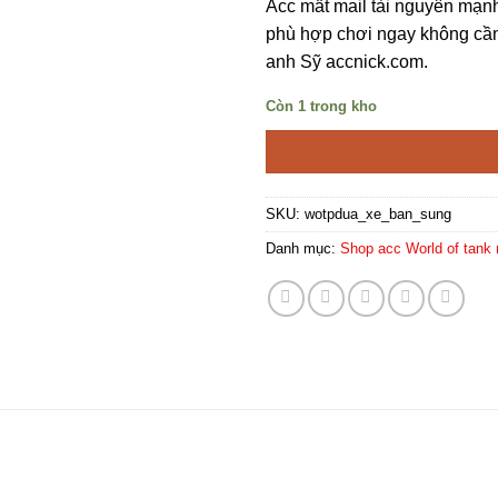
Acc mất mail tài nguyên mạnh 
phù hợp chơi ngay không cần
anh Sỹ accnick.com.
Còn 1 trong kho
SKU:
wotpdua_xe_ban_sung
Danh mục:
Shop acc World of tank 