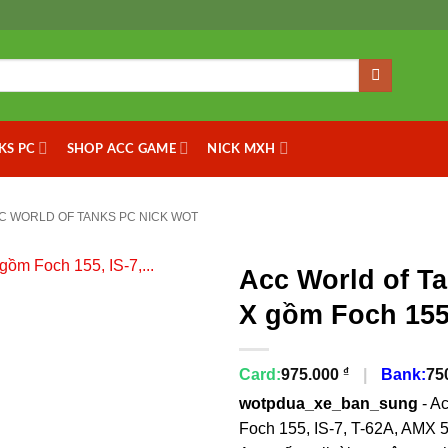
KS PC
SHOP ACC GAME
NICK MXH
C WORLD OF TANKS PC NICK WOT
Acc World of Ta
X gồm Foch 155
₫
Card:
975.000
|
Bank:
75
wotpdua_xe_ban_sung
- Ac
Foch 155, IS-7, T-62A, AMX 