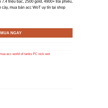
7.4 triệu bạc, 2500 gold, 4900+ trái phiếu,
 cày, mua bán acc WoT uy tín tại shop
MUA NGAY
mua acc world of tanks PC nick wot