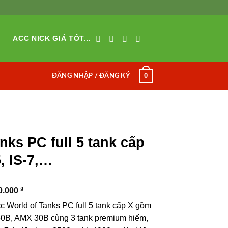
ACC NICK GIÁ TỐT...
0
ĐĂNG NHẬP / ĐĂNG KÝ
nks PC full 5 tank cấp
, IS-7,…
₫
0.000
c World of Tanks PC full 5 tank cấp X gồm
50B, AMX 30B cùng 3 tank premium hiếm,