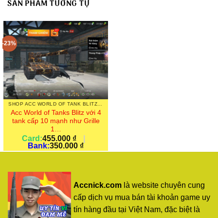
SẢN PHẨM TƯƠNG TỰ
-23%
SHOP ACC WORLD OF TANK BLITZ WOT BLITZ SHOP
Acc World of Tanks Blitz với 4
tank cấp 10 mạnh như Grille
1…
Card:
455.000
₫
|
Bank:
350.000
₫
Accnick.com
là website chuyên cung
cấp dịch vụ mua bán tài khoản game uy
tín hàng đầu tại Việt Nam, đặc biệt là