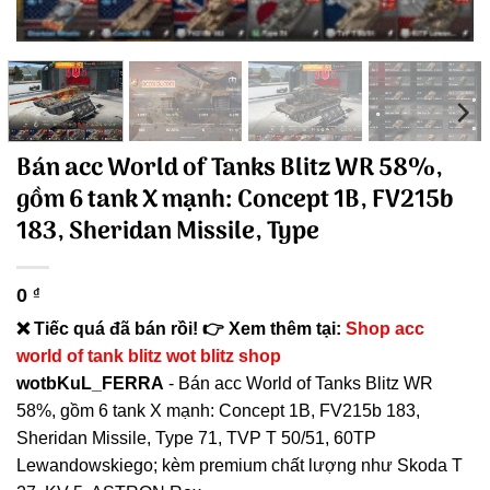
Bán acc World of Tanks Blitz WR 58%,
gồm 6 tank X mạnh: Concept 1B, FV215b
183, Sheridan Missile, Type
0
₫
❌ Tiếc quá đã bán rồi! 👉 Xem thêm tại:
Shop acc
world of tank blitz wot blitz shop
wotbKuL_FERRA
- Bán acc World of Tanks Blitz WR
58%, gồm 6 tank X mạnh: Concept 1B, FV215b 183,
Sheridan Missile, Type 71, TVP T 50/51, 60TP
Lewandowskiego; kèm premium chất lượng như Skoda T