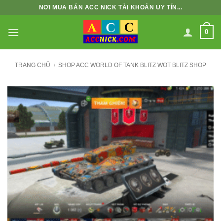
Bỏ
NƠI MUA BÁN ACC NICK TÀI KHOẢN UY TÍN...
qua
nội
0
dung
TRANG CHỦ
/
SHOP ACC WORLD OF TANK BLITZ WOT BLITZ SHOP