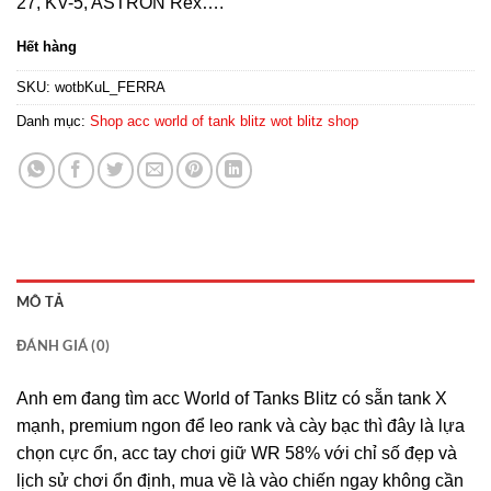
27, KV-5, ASTRON Rex….
Hết hàng
SKU:
wotbKuL_FERRA
Danh mục:
Shop acc world of tank blitz wot blitz shop
MÔ TẢ
ĐÁNH GIÁ (0)
Anh em đang tìm acc World of Tanks Blitz có sẵn tank X
mạnh, premium ngon để leo rank và cày bạc thì đây là lựa
chọn cực ổn, acc tay chơi giữ WR 58% với chỉ số đẹp và
lịch sử chơi ổn định, mua về là vào chiến ngay không cần