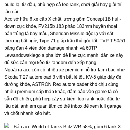
build lại từ đầu, phù hợp cả leo rank, chơi giải hay giải trí
lâu dài.
Acc sở hữu 6 xe cấp X chất lượng gồm Concept 1B hull-
down cực khỏe, FV215b 183 pháo 183mm huyền thoại
bắn trúng là bay màu, Sheridan Missile độc lạ với sát
thương bất ngờ, Type 71 giáp trâu thủ góc tốt, TVP T 50/51
băng đạn 4 viên dồn damage nhanh và 60TP
Lewandowskiego alpha lớn đè line cực mạnh, dàn xe này
đủ sức cân mọi kèo từ random đến xếp hạng.
Ngoài ra acc còn có nhiều xe premium hỗ trợ farm bạc như
Skoda T 27 autoreload 3 viên bắt lẻ tốt, KV-5 giáp dày đè
đường khỏe, ASTRON Rex autoreloader khó chịu cùng
nhiều premium cấp thấp khác, đảm bảo vào game là có
sẵn đồ chiến, phù hợp cày sự kiện, leo rank hoặc đầu tư
lâu dài, anh em quan tâm có thể inbox để xem full garage
và chốt nhanh kẻo hết.