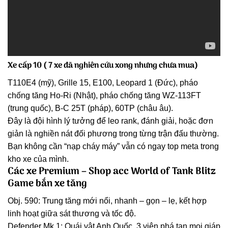
Xe cấp 10 ( 7 xe đã nghiên cứu xong nhưng chưa mua)
T110E4 (mỹ), Grille 15, E100, Leopard 1 (Đức), pháo
chống tăng Ho-Ri (Nhật), pháo chống tăng WZ-113FT
(trung quốc), B-C 25T (pháp), 60TP (châu âu).
Đây là đội hình lý tưởng để leo rank, đánh giải, hoặc đơn
giản là nghiền nát đối phương trong từng trận đấu thường.
Bạn không cần “nạp cháy máy” vẫn có ngay top meta trong
kho xe của mình.
Các xe Premium – Shop acc World of Tank Blitz
Game bắn xe tăng
Obj. 590: Trung tăng mới nổi, nhanh – gọn – lẹ, kết hợp
linh hoạt giữa sát thương và tốc độ.
Defender Mk.1: Quái vật Anh Quốc, 3 viên phá tan mọi giáp