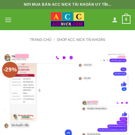
Bỏ
NƠI MUA BÁN ACC NICK TÀI KHOẢN UY TÍN...
qua
nội
0
dung
TRANG CHỦ
/
SHOP ACC NICK TÀI KHOẢN
-29%