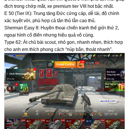
địch trong chớp mắt, xe premium tier VIII hot bậc nhất.
E 50 (Tier IX): Trung tăng Đức cứng cáp, dễ lái, độ chính
xác tuyệt vời, phù hợp cả tân thủ lẫn cao thủ.
Sherman Easy 8: Huyền thoại chiến tranh thế giới thứ 2,
ngoại hình cổ điển nhưng hiệu quả vô cùng.
Type 62: Át chủ bài scout, nhỏ gọn, nhanh nhẹn, thích hợp
cho anh em thích phong cách “núp bắn, thoát nhanh”.