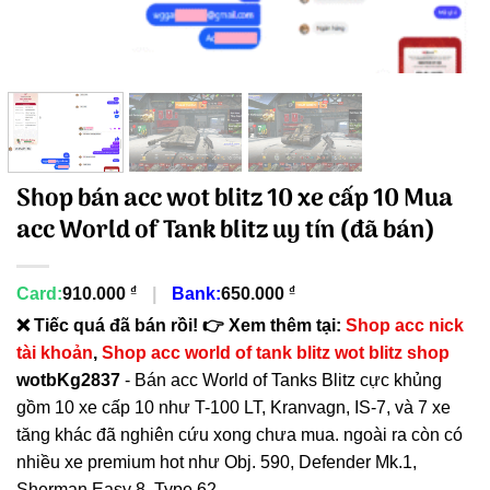
Shop bán acc wot blitz 10 xe cấp 10 Mua
acc World of Tank blitz uy tín (đã bán)
₫
₫
Card:
910.000
|
Bank:
650.000
❌ Tiếc quá đã bán rồi! 👉 Xem thêm tại:
Shop acc nick
tài khoản
,
Shop acc world of tank blitz wot blitz shop
wotbKg2837
- Bán acc World of Tanks Blitz cực khủng
gồm 10 xe cấp 10 như T-100 LT, Kranvagn, IS-7, và 7 xe
tăng khác đã nghiên cứu xong chưa mua. ngoài ra còn có
nhiều xe premium hot như Obj. 590, Defender Mk.1,
Sherman Easy 8, Type 62.