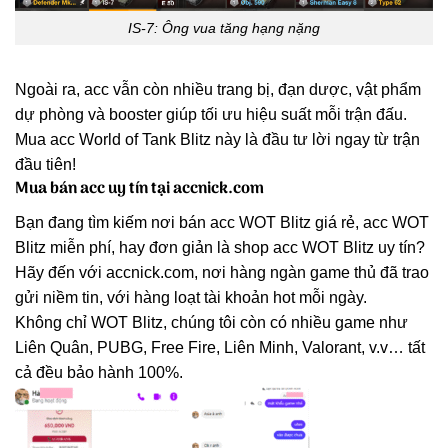
IS-7: Ông vua tăng hạng nặng
Ngoài ra, acc vẫn còn nhiều trang bị, đạn dược, vật phẩm
dự phòng và booster giúp tối ưu hiệu suất mỗi trận đấu.
Mua acc World of Tank Blitz này là đầu tư lời ngay từ trận
đầu tiên!
Mua bán acc uy tín tại accnick.com
Bạn đang tìm kiếm nơi bán acc WOT Blitz giá rẻ, acc WOT
Blitz miễn phí, hay đơn giản là shop acc WOT Blitz uy tín?
Hãy đến với accnick.com, nơi hàng ngàn game thủ đã trao
gửi niềm tin, với hàng loạt tài khoản hot mỗi ngày.
Không chỉ WOT Blitz, chúng tôi còn có nhiều game như
Liên Quân, PUBG, Free Fire, Liên Minh, Valorant, v.v… tất
cả đều bảo hành 100%.