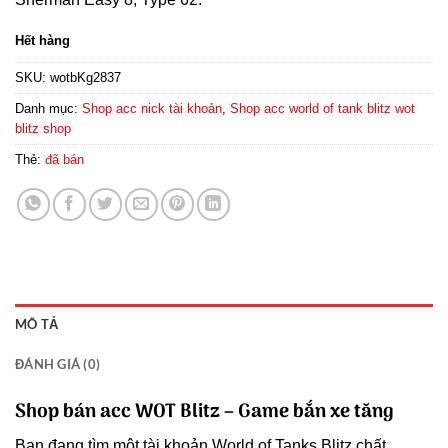
Hết hàng
SKU:
wotbKg2837
Danh mục:
Shop acc nick tài khoản
,
Shop acc world of tank blitz wot
blitz shop
Thẻ:
đã bán
MÔ TẢ
ĐÁNH GIÁ (0)
Shop bán acc WOT Blitz – Game bắn xe tăng
Bạn đang tìm một tài khoản World of Tanks Blitz chất