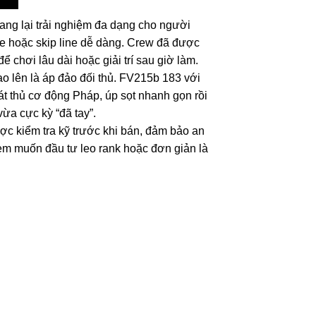
mang lại trải nghiệm đa dạng cho người
le hoặc skip line dễ dàng. Crew đã được
 chơi lâu dài hoặc giải trí sau giờ làm.
ao lên là áp đảo đối thủ. FV215b 183 với
át thủ cơ động Pháp, úp sọt nhanh gọn rồi
vừa cực kỳ “đã tay”.
ợc kiểm tra kỹ trước khi bán, đảm bảo an
 em muốn đầu tư leo rank hoặc đơn giản là