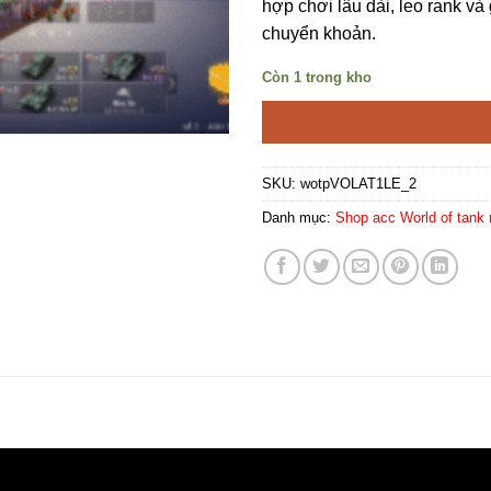
hợp chơi lâu dài, leo rank và 
chuyển khoản.
Còn 1 trong kho
SKU:
wotpVOLAT1LE_2
Danh mục:
Shop acc World of tank 