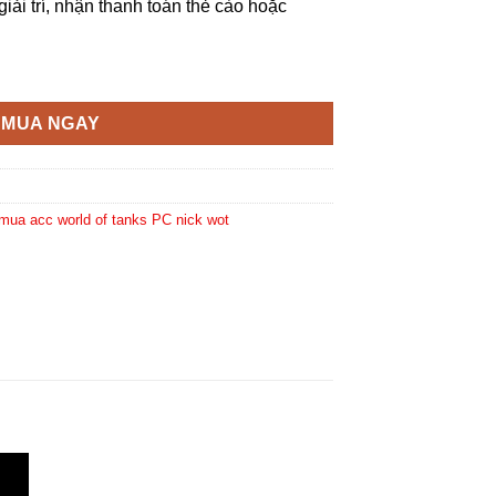
giải trí, nhận thanh toán thẻ cào hoặc
MUA NGAY
mua acc world of tanks PC nick wot