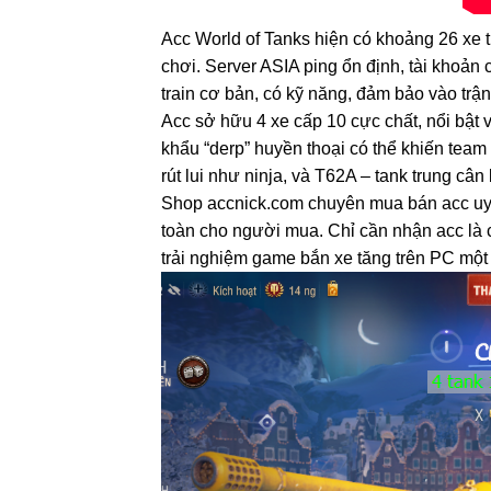
Acc World of Tanks hiện có khoảng 26 xe t
chơi. Server ASIA ping ổn định, tài khoản
train cơ bản, có kỹ năng, đảm bảo vào trận
Acc sở hữu 4 xe cấp 10 cực chất, nổi bật 
khẩu “derp” huyền thoại có thể khiến team
rút lui như ninja, và T62A – tank trung câ
Shop accnick.com chuyên mua bán acc uy tí
toàn cho người mua. Chỉ cần nhận acc là c
trải nghiệm game bắn xe tăng trên PC một 