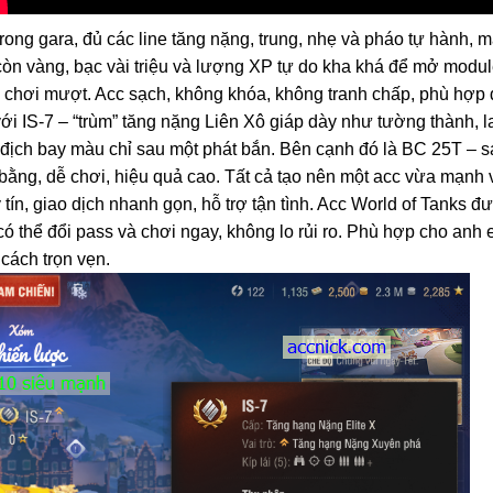
rong gara, đủ các line tăng nặng, trung, nhẹ và pháo tự hành, 
 còn vàng, bạc vài triệu và lượng XP tự do kha khá để mở modu
 chơi mượt. Acc sạch, không khóa, không tranh chấp, phù hợp để
với IS-7 – “trùm” tăng nặng Liên Xô giáp dày như tường thành, l
 địch bay màu chỉ sau một phát bắn. Bên cạnh đó là BC 25T – s
n bằng, dễ chơi, hiệu quả cao. Tất cả tạo nên một acc vừa mạnh 
n, giao dịch nhanh gọn, hỗ trợ tận tình. Acc World of Tanks đư
ó thể đổi pass và chơi ngay, không lo rủi ro. Phù hợp cho anh
cách trọn vẹn.