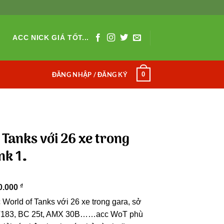
ACC NICK GIÁ TỐT...
0
ĐĂNG NHẬP / ĐĂNG KÝ
 Tanks với 26 xe trong
nk 1…
₫
0.000
 World of Tanks với 26 xe trong gara, sở
 FV183, BC 25t, AMX 30B……acc WoT phù