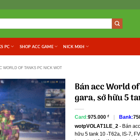
S PC
SHOP ACC GAME
NICK MXH
C WORLD OF TANKS PC NICK WOT
Bán acc World of
gara, sở hữu 5 ta
₫
Card:
975.000
|
Bank:
75
wotpVOLAT1LE_2
- Bán acc
hữu 5 tank 10 -T62a, IS-7,