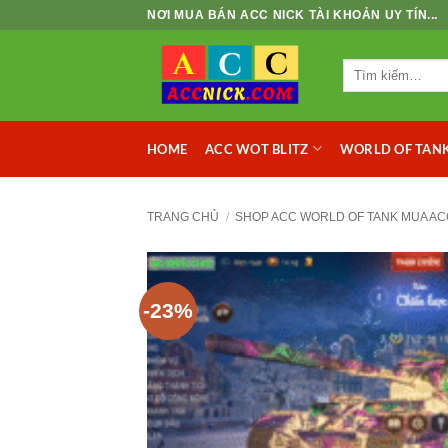
Bỏ
NƠI MUA BÁN ACC NICK TÀI KHOẢN UY TÍN...
qua
nội
Tìm
dung
kiếm:
HOME
ACC WOT BLITZ
WORLD OF TANK
TRANG CHỦ
/
SHOP ACC WORLD OF TANK MUA AC
-23%