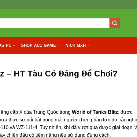
KS PC
SHOP ACC GAME
NICK MXH
tz – HT Tàu Có Đáng Để Chơi?
nặng cấp X của Trung Quốc trong
World of Tanks Blitz
, được
ưa thực sự nổi bật trong mắt người chơi, phần lớn do trải ngh
110 và WZ-111-4. Tuy nhiên, khi đã vượt qua được giai đoạn “
 máy chiến đấu có tiềm năng nếu sử dụng đúng cách.