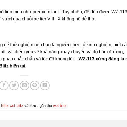
i bỏ tiền mua như premium tank. Tuy nhiên, để đến được WZ-113
 vượt qua chuỗi xe tier VIII–IX không hề dễ thở.
g để thử nghiệm nếu bạn là người chơi có kinh nghiệm, biết c
ó một vài điểm yếu về khả năng xoay chuyển và độ bám đường,
p pháo chắc chắn và tốc độ không tồi –
WZ-113 xứng đáng là 
itz hiện tại.
Blitz wot blitz
và được gắn thẻ
wot blitz
.