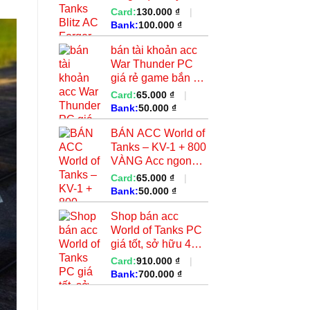
– Cấp VI...
Card:
130.000
₫
|
Bank:
100.000
₫
bán tài khoản acc
War Thunder PC
giá rẻ game bắn xe
tăng máy...
Card:
65.000
₫
|
Bank:
50.000
₫
BÁN ACC World of
Tanks – KV-1 + 800
VÀNG Acc ngon
cho anh em...
Card:
65.000
₫
|
Bank:
50.000
₫
Shop bán acc
World of Tanks PC
giá tốt, sở hữu 4
tank X cực...
Card:
910.000
₫
|
Bank:
700.000
₫