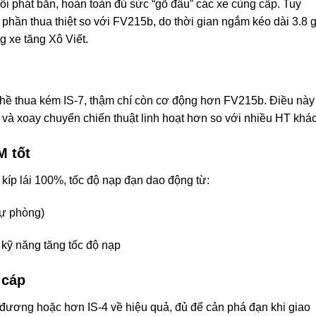
ỗi phát bắn, hoàn toàn đủ sức “gõ đầu” các xe cùng cấp. Tuy
 phần thua thiệt so với FV215b, do thời gian ngắm kéo dài 3.8 
g xe tăng Xô Viết.
 hề thua kém IS-7, thậm chí còn cơ động hơn FV215b. Điều này
h và xoay chuyển chiến thuật linh hoạt hơn so với nhiều HT khác
M tốt
 kíp lái 100%, tốc độ nạp đạn dao động từ:
dự phòng)
 kỹ năng tăng tốc độ nạp
 cáp
ương hoặc hơn IS-4 về hiệu quả, đủ để cản phá đạn khi giao