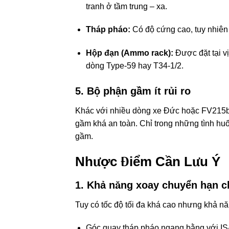
tranh ở tầm trung – xa.
Tháp pháo:
Có độ cứng cao, tuy nhiên 
Hộp đạn (Ammo rack):
Được đặt tại vị
dòng Type-59 hay T34-1/2.
5.
Bộ phận gầm ít rủi ro
Khác với nhiều dòng xe Đức hoặc FV215b –
gầm khá an toàn. Chỉ trong những tình huố
gầm.
Nhược Điểm Cần Lưu Ý
1.
Khả năng xoay chuyển hạn c
Tuy có tốc độ tối đa khá cao nhưng khả nă
Góc quay tháp pháo ngang bằng với IS-7