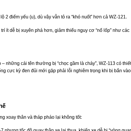
lộ 2 điểm yếu (u), dù vậy vẫn tỏ ra “khó nuốt” hơn cả WZ-121.
 trí ít dễ bị xuyên phá hơn, giảm thiểu nguy cơ “nổ lốp” như các
 những cái tên thường bị “chọc gầm là cháy”, WZ-113 có thiết
ng cực kỳ đen đủi mới gặp phải lỗi nghiêm trọng khi bị bắn vào
hế
ng xoay thân và tháp pháo lại không tốt:
 nhưng tốc độ quay thân xe lại thua, khiến xe dễ bị “vòng qua