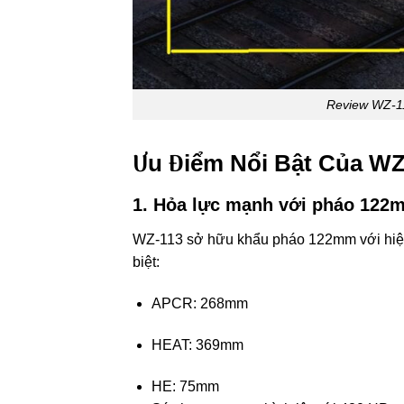
Review WZ-11
Ưu Điểm Nổi Bật Của WZ
1.
Hỏa lực mạnh với pháo 122
WZ-113 sở hữu khẩu pháo 122mm với hiệu s
biệt:
APCR: 268mm
HEAT: 369mm
HE: 75mm