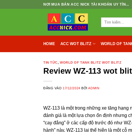
Bỏ
NƠI MUA BÁN ACC NICK TÀI KHOẢN UY TÍN...
qua
nội
Tìm
dung
kiếm:
ACC WOT BLITZ
WORLD OF TAN
HOME
TIN TỨC
,
WORLD OF TANK BLITZ WOT BLITZ
Review WZ-113 wot bli
ĐĂNG VÀO
17/12/2024
BỞI
ADMIN
WZ-113 là một trong những xe tăng hạng 
đánh giá là một lựa chọn ổn định nhưng ch
“cay đắng” ở các cấp độ trước đó như WZ-
hành” này, WZ-113 lại thể hiện là một cỗ