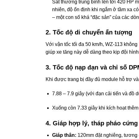
Sát thương trung bình lên tới 420 HP m
nhiên, độ ổn định khi ngắm ở tầm xa có
– một con số khá “đặc sản” của các dòn
2.
Tốc độ di chuyển ấn tượng
Với vận tốc tối đa 50 km/h, WZ-113 không
giúp xe tăng này dễ dàng theo kịp đội hìn
3.
Tốc độ nạp đạn và chỉ số DP
Khi được trang bị đầy đủ module hỗ trợ và
7.88 – 7.9 giây (với đạn cải tiến và đồ 
Xuống còn 7.33 giây khi kích hoạt thêm
4.
Giáp hợp lý, tháp pháo cứng
Giáp thân:
120mm đặt nghiêng, tương đ