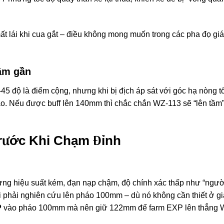
t lái khi cua gắt – điều không mong muốn trong các pha đọ gi
tầm gần
 độ là điểm cộng, nhưng khi bị địch áp sát với góc hạ nòng tố
 cao. Nếu được buff lên 140mm thì chắc chắn WZ-113 sẽ “lên tầm
rước Khi Chạm Đỉnh
ng hiệu suất kém, đạn nạp chậm, độ chính xác thấp như “ngườ
 phải nghiên cứu lên pháo 100mm – dù nó không cần thiết ở gi
P
vào pháo 100mm mà nên giữ 122mm để farm EXP lên thẳng 