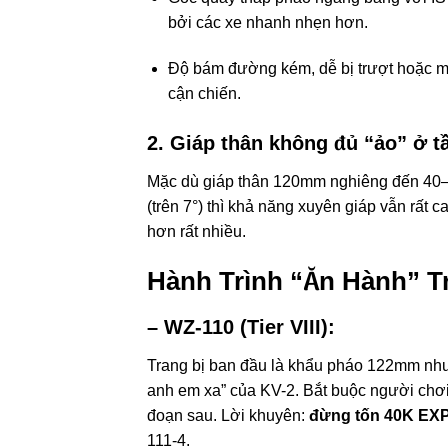
bởi các xe nhanh nhẹn hơn.
Độ bám đường kém, dễ bị trượt hoặc mấ
cận chiến.
2.
Giáp thân không đủ “ảo” ở 
Mặc dù giáp thân 120mm nghiêng đến 40–45
(trên 7°) thì khả năng xuyên giáp vẫn rất
hơn rất nhiều.
Hành Trình “Ăn Hành” T
–
WZ-110 (Tier VIII):
Trang bị ban đầu là khẩu pháo 122mm như
anh em xa” của KV-2. Bắt buộc người chơi
đoạn sau. Lời khuyên:
đừng tốn 40K EX
111-4.