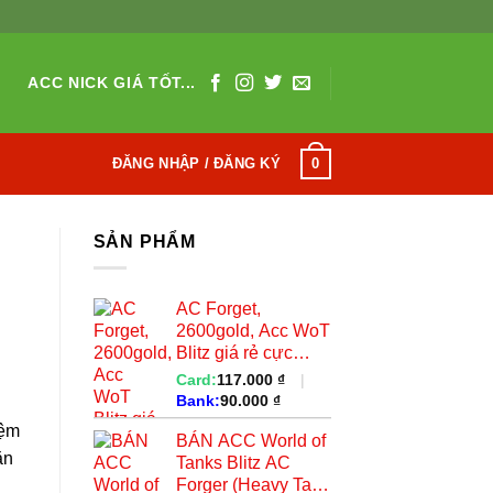
ACC NICK GIÁ TỐT...
0
ĐĂNG NHẬP / ĐĂNG KÝ
SẢN PHẨM
AC Forget,
2600gold, Acc WoT
Blitz giá rẻ cực
ngon cho anh e...
Card:
117.000
₫
|
Bank:
90.000
₫
iệm
BÁN ACC World of
ăn
Tanks Blitz AC
Forger (Heavy Tank