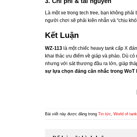
3.
Chi phí & tài nguyên
Là một xe trong tech tree, bạn không phả
người chơi sẽ phải kiên nhẫn và “chịu khó”
Kết Luận
WZ-113
là một chiếc heavy tank cấp X đán
khai thác ưu điểm về giáp và pháo. Dù c
nhưng với sát thương đầu ra lớn, giáp thá
sự lựa chọn đáng cân nhắc trong WoT Bl
Bài viết này được đăng trong
Tin tức
,
World of tank 