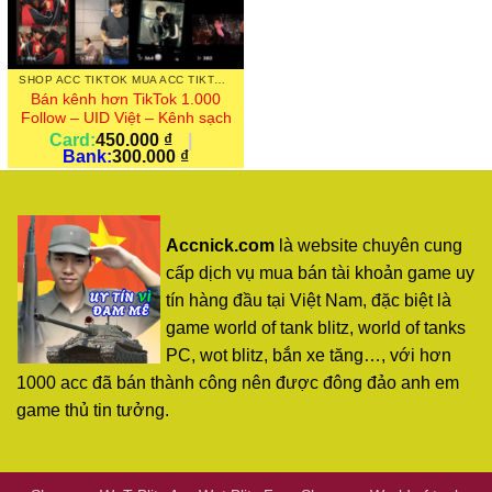
SHOP ACC TIKTOK MUA ACC TIKTOK UY TÍN NICKTIKTOK 1000 FOLLOW
Bán kênh hơn TikTok 1.000
Follow – UID Việt – Kênh sạch
Card:
450.000
₫
|
Bank:
300.000
₫
Accnick.com
là website chuyên cung
cấp dịch vụ mua bán tài khoản game uy
tín hàng đầu tại Việt Nam, đặc biệt là
game world of tank blitz, world of tanks
PC, wot blitz, bắn xe tăng…, với hơn
1000 acc đã bán thành công nên được đông đảo anh em
game thủ tin tưởng.