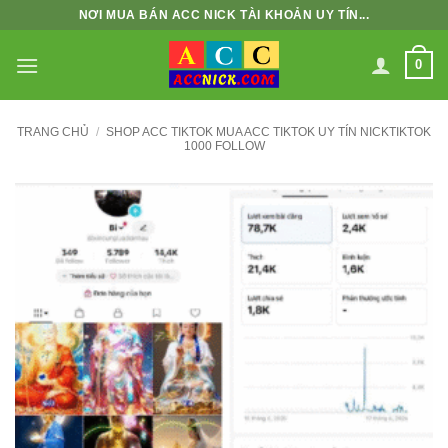
Bỏ
NƠI MUA BÁN ACC NICK TÀI KHOẢN UY TÍN...
qua
nội
0
dung
TRANG CHỦ
/
SHOP ACC TIKTOK MUA ACC TIKTOK UY TÍN NICKTIKTOK
1000 FOLLOW