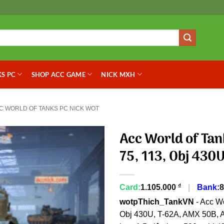
S PC
SHOP ACC GAME
NICK MXH
C WORLD OF TANKS PC NICK WOT
Acc World of Tan
75, 113, Obj 430U
₫
Card:
1.105.000
|
Bank:
8
wotpThich_TankVN
- Acc Wo
Obj 430U, T-62A, AMX 50B, 