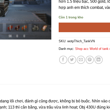
hơn 1.5 triệu bạc, 500 gold, 
hợp anh em thích combat, và
Còn 1 trong kho
SKU:
wotpThich_TankVN
Danh mục:
Shop acc World of tank 
 dạng lối chơi, đánh gì cũng được, không bị bó buộc. Nhìn vào d
mạnh; 113 thì cân bằng, vừa trâu vừa linh hoạt; Obj 430U đúng