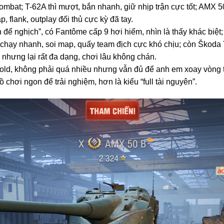
combat; T-62A thì mượt, bắn nhanh, giữ nhịp trận cực tốt; AMX 
 flank, outplay đối thủ cực kỳ đã tay.
để nghịch”, có Fantôme cấp 9 hơi hiếm, nhìn là thấy khác biệt;
 chạy nhanh, soi map, quấy team địch cực khó chịu; còn Škoda
nhưng lại rất đa dạng, chơi lâu không chán.
 gold, không phải quá nhiều nhưng vẫn đủ để anh em xoay vòng 
 chơi ngon để trải nghiệm, hơn là kiểu “full tài nguyên”.