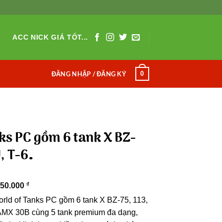
ACC NICK GIÁ TỐT...
0
ĐĂNG NHẬP / ĐĂNG KÝ
ks PC gồm 6 tank X BZ-
, T-6…
₫
50.000
rld of Tanks PC gồm 6 tank X BZ-75, 113,
AMX 30B cùng 5 tank premium đa dạng,