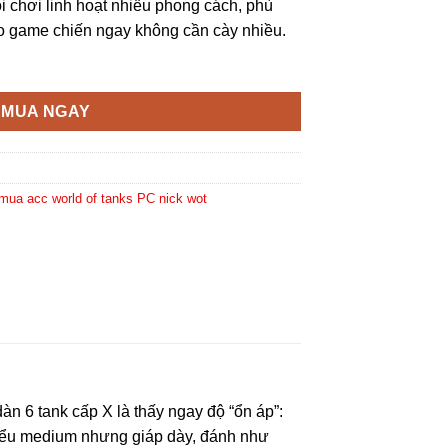
lối chơi linh hoạt nhiều phong cách, phù
o game chiến ngay không cần cày nhiều.
MUA NGAY
mua acc world of tanks PC nick wot
àn 6 tank cấp X là thấy ngay độ “ổn áp”:
 kiểu medium nhưng giáp dày, đánh như