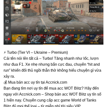
⚡ Turbo (Tier VI – Ukraine – Premium)
Cái tên nói lên tất cả – Turbo! Tăng nhanh như lốc, lượn
như đua F1. Xe nhẹ nhưng bắn cực đau, chuyên “hit and
run” khiến đối thủ ngồi thẫn thờ không hiểu chuyện gì vừa
xảy ra.
💰 Mua bán acc uy tín tại Accnick.com
Bạn đang tìm nơi uy tín để mua acc WOT Blitz? Hãy đến
ngay với Accnick.com – Shop bán acc WOT Blitz uy tín số
1 hiện nay. Chuyên cung cấp acc game World of Tanks
Blitz đủ mọi thể loại – từ miễn phí tới siêu VIP.