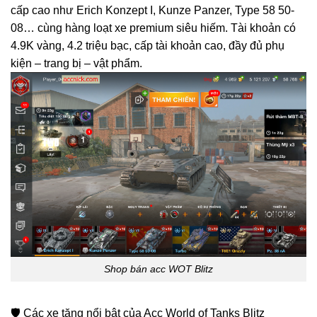
cấp cao như Erich Konzept I, Kunze Panzer, Type 58 50-
08… cùng hàng loạt xe premium siêu hiếm. Tài khoản có
4.9K vàng, 4.2 triệu bạc, cấp tài khoản cao, đầy đủ phụ
kiện – trang bị – vật phẩm.
Shop bán acc WOT Blitz
🛡️ Các xe tăng nổi bật của Acc World of Tanks Blitz