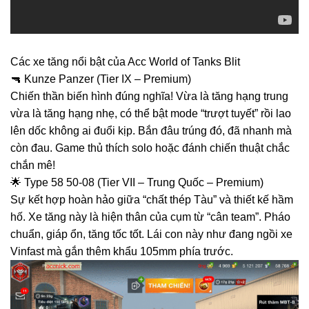
Các xe tăng nổi bật của Acc World of Tanks Blit
🔫 Kunze Panzer (Tier IX – Premium)
Chiến thần biến hình đúng nghĩa! Vừa là tăng hạng trung
vừa là tăng hạng nhẹ, có thể bật mode “trượt tuyết” rồi lao
lên dốc không ai đuổi kịp. Bắn đâu trúng đó, đã nhanh mà
còn đau. Game thủ thích solo hoặc đánh chiến thuật chắc
chắn mê!
🌟 Type 58 50-08 (Tier VII – Trung Quốc – Premium)
Sự kết hợp hoàn hảo giữa “chất thép Tàu” và thiết kế hầm
hố. Xe tăng này là hiện thân của cụm từ “cân team”. Pháo
chuẩn, giáp ổn, tăng tốc tốt. Lái con này như đang ngồi xe
Vinfast mà gắn thêm khẩu 105mm phía trước.