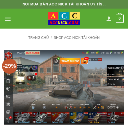
Bỏ
NƠI MUA BÁN ACC NICK TÀI KHOẢN UY TÍN...
qua
nội
0
dung
TRANG CHỦ
/
SHOP ACC NICK TÀI KHOẢN
-29%