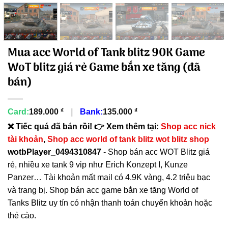
Mua acc World of Tank blitz 90K Game
WoT blitz giá rẻ Game bắn xe tăng (đã
bán)
₫
₫
Card:
189.000
|
Bank:
135.000
❌ Tiếc quá đã bán rồi! 👉 Xem thêm tại:
Shop acc nick
tài khoản
,
Shop acc world of tank blitz wot blitz shop
wotbPlayer_0494310847
- Shop bán acc WOT Blitz giá
rẻ, nhiều xe tank 9 vip như Erich Konzept I, Kunze
Panzer… Tài khoản mất mail có 4.9K vàng, 4.2 triệu bạc
và trang bị. Shop bán acc game bắn xe tăng World of
Tanks Blitz uy tín có nhận thanh toán chuyển khoản hoặc
thẻ cào.