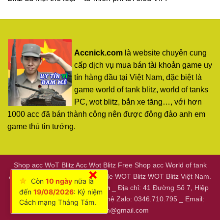
Accnick.com
là website chuyên cung
cấp dịch vụ mua bán tài khoản game uy
tín hàng đầu tại Việt Nam, đặc biệt là
game world of tank blitz, world of tanks
PC, wot blitz, bắn xe tăng…, với hơn
1000 acc đã bán thành công nên được đông đảo anh em
game thủ tin tưởng.
Shop acc WoT Blitz Acc Wot Blitz Free Shop acc World of tank
×
Acc world of tanks miễn phí Code WOT Blitz WOT Blitz Việt Nam.
★
Còn
10 ngày
nữa là
Copyright 2026 ©
accnick.com
_ Địa chỉ: 41 Đường Số 7, Hiệp
đến
19/08/2026
: Kỷ niệm
Bình Phước, Thủ Đức _ Liên hệ Zalo: 0346.710.795 _ Email:
Cách mạng Tháng Tám.
accnick.com@gmail.com