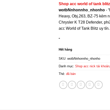
Shop acc world of tank blitz
wotbNnhonnho_nhonho
- 
Heavy, Obj.263, BZ-75 kèm n
Chrysler K T28 Defender, phù 
acc World of Tank Blitz uy tín.
“
Hết hàng
SKU:
wotbNnhonnho_nhonho
Danh mục:
Shop acc nick tài khoản
Thẻ:
đã bán