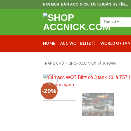
Bỏ
NƠI MUA BÁN ACC NICK TÀI KHOẢN UY TÍN...
qua
nội
Tìm
dung
kiếm:
ACC WOT BLITZ
WORLD OF TAN
HOME
TRANG CHỦ
/
SHOP ACC NICK TÀI KHOẢN
-29%