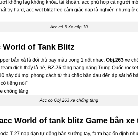
mượt không lag không khóa, tài khoản, acc phù hợp cả người mớ
hất try hard, acc wot blitz free cảm giác nạp là nghiện nhưng ở
Acc có 3 Xe cấp 10
 World of Tank Blitz
per bắn xả là đối thủ bay màu trong 1 nốt nhạc,
Obj.263
xe chố
 team địch thấy là né,
BZ-75
tăng hạng nặng Trung Quốc rocket b
0 này đủ mọi phong cách từ thủ chắc bắn đau đến áp sát hổ báo
có tiếng nói”.
Acc có Obj.263 xe chống tăng
cc World of tank blitz Game bắn xe 
oda T 27 nạp đạn tự động bắn sướng tay, farm bạc ổn định như