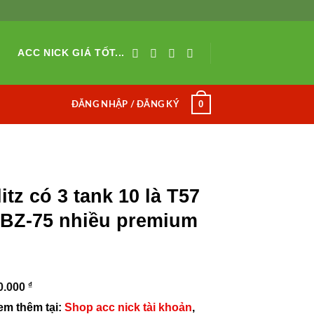
ACC NICK GIÁ TỐT...
0
ĐĂNG NHẬP / ĐĂNG KÝ
tz có 3 tank 10 là T57
, BZ-75 nhiều premium
₫
0.000
em thêm tại:
Shop acc nick tài khoản
,