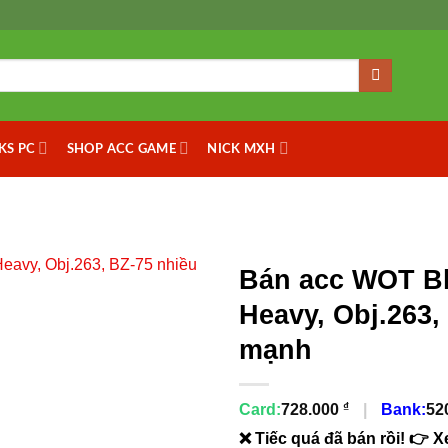
KS PC
SHOP ACC GAME
NICK MXH
Bán acc WOT Bli
Heavy, Obj.263
mạnh
₫
Card:
728.000
|
Bank:
52
❌ Tiếc quá đã bán rồi! 👉 X