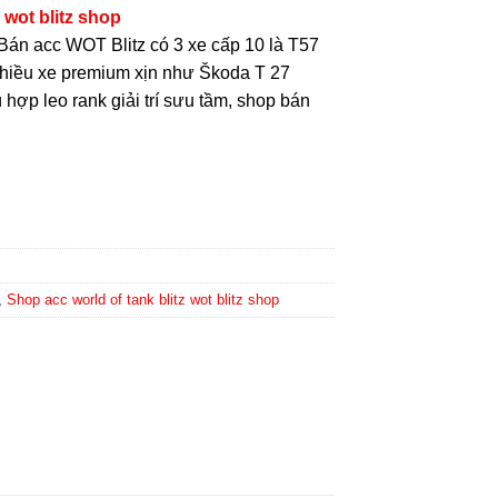
 wot blitz shop
“Bán acc WOT Blitz có 3 xe cấp 10 là T57
hiều xe premium xịn như Škoda T 27
hợp leo rank giải trí sưu tầm, shop bán
,
Shop acc world of tank blitz wot blitz shop