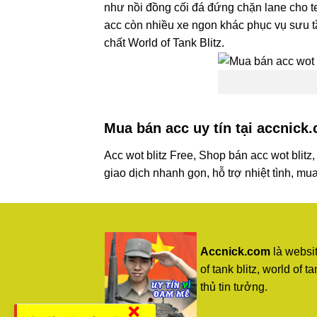
như nồi đồng cối đá đứng chặn lane cho te
acc còn nhiều xe ngon khác phục vụ sưu tầ
chất World of Tank Blitz.
Mua bán acc uy tín tại accnick
Acc wot blitz Free, Shop bán acc wot blit
giao dịch nhanh gọn, hỗ trợ nhiệt tình, mu
Accnick.com
là websi
of tank blitz, world o
thủ tin tưởng.
×