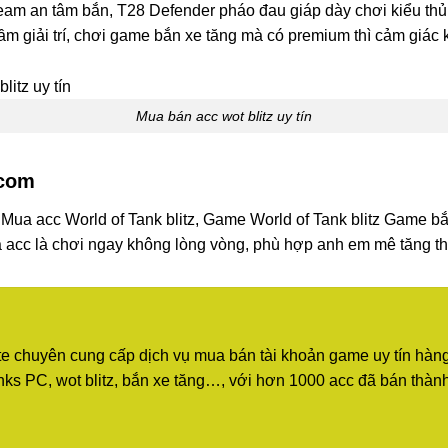
am an tâm bắn, T28 Defender pháo đau giáp dày chơi kiểu thủ t
m giải trí, chơi game bắn xe tăng mà có premium thì cảm giác 
Mua bán acc wot blitz uy tín
.com
z, Mua acc World of Tank blitz, Game World of Tank blitz Game b
a acc là chơi ngay không lòng vòng, phù hợp anh em mê tăng thí
te chuyên cung cấp dịch vụ mua bán tài khoản game uy tín hàng 
f tanks PC, wot blitz, bắn xe tăng…, với hơn 1000 acc đã bán 