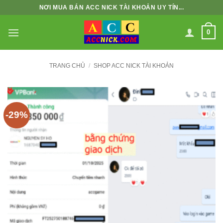
Bỏ
NƠI MUA BÁN ACC NICK TÀI KHOẢN UY TÍN...
qua
nội
0
dung
TRANG CHỦ
/
SHOP ACC NICK TÀI KHOẢN
-29%