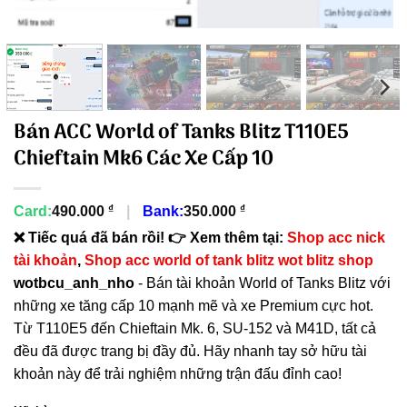
Bán ACC World of Tanks Blitz T110E5
Chieftain Mk6 Các Xe Cấp 10
₫
₫
Card:
490.000
|
Bank:
350.000
❌ Tiếc quá đã bán rồi! 👉 Xem thêm tại:
Shop acc nick
tài khoản
,
Shop acc world of tank blitz wot blitz shop
wotbcu_anh_nho
- Bán tài khoản World of Tanks Blitz với
những xe tăng cấp 10 mạnh mẽ và xe Premium cực hot.
Từ T110E5 đến Chieftain Mk. 6, SU-152 và M41D, tất cả
đều đã được trang bị đầy đủ. Hãy nhanh tay sở hữu tài
khoản này để trải nghiệm những trận đấu đỉnh cao!