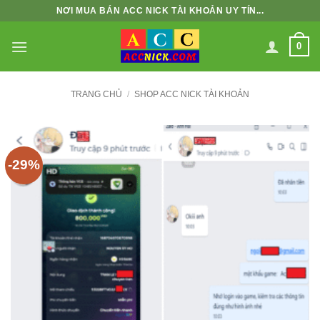
Bỏ
NƠI MUA BÁN ACC NICK TÀI KHOẢN UY TÍN...
qua
nội
0
dung
TRANG CHỦ
/
SHOP ACC NICK TÀI KHOẢN
-29%