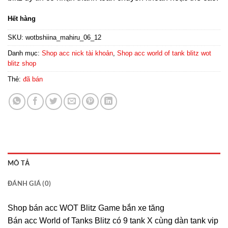
Hết hàng
SKU:
wotbshiina_mahiru_06_12
Danh mục:
Shop acc nick tài khoản
,
Shop acc world of tank blitz wot
blitz shop
Thẻ:
đã bán
MÔ TẢ
ĐÁNH GIÁ (0)
Shop bán acc WOT Blitz Game bắn xe tăng
Bán acc World of Tanks Blitz có 9 tank X cùng dàn tank vip