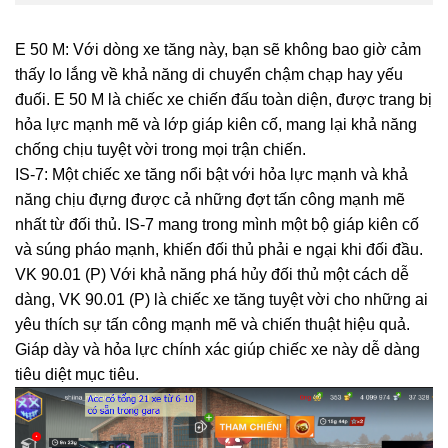
E 50 M: Với dòng xe tăng này, bạn sẽ không bao giờ cảm
thấy lo lắng về khả năng di chuyển chậm chạp hay yếu
đuối. E 50 M là chiếc xe chiến đấu toàn diện, được trang bị
hỏa lực mạnh mẽ và lớp giáp kiên cố, mang lại khả năng
chống chịu tuyệt vời trong mọi trận chiến.
IS-7: Một chiếc xe tăng nổi bật với hỏa lực mạnh và khả
năng chịu đựng được cả những đợt tấn công mạnh mẽ
nhất từ đối thủ. IS-7 mang trong mình một bộ giáp kiên cố
và súng pháo mạnh, khiến đối thủ phải e ngại khi đối đầu.
VK 90.01 (P) Với khả năng phá hủy đối thủ một cách dễ
dàng, VK 90.01 (P) là chiếc xe tăng tuyệt vời cho những ai
yêu thích sự tấn công mạnh mẽ và chiến thuật hiệu quả.
Giáp dày và hỏa lực chính xác giúp chiếc xe này dễ dàng
tiêu diệt mục tiêu.