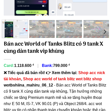
Bán acc World of Tanks Blitz có 9 tank X
cùng dàn tank vip khủng
₫
₫
Card:
1.118.600
|
Bank:
799.000
❌ Tiếc quá đã bán rồi! 👉 Xem thêm tại:
Shop acc nick
tài khoản
,
Shop acc world of tank blitz wot blitz shop
wotbshiina_mahiru_06_12
- Bán acc World of Tanks Blitz
có 9 tank X cùng dàn tank vip khủng, Tận hưởng những
chiếc xe tăng Premium mạnh mẽ và xe tăng huyền thoại
như E 50 M, IS-7, VK 90.01 (P) và Object 268/4. acc wot
blitz uy tín có nhận thanh toán chuyển khoản hoặc thẻ cào.