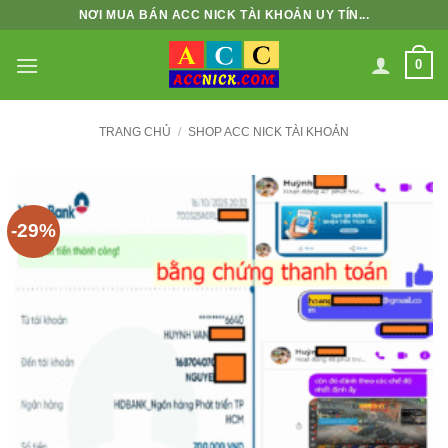
Bỏ
NƠI MUA BÁN ACC NICK TÀI KHOẢN UY TÍN...
qua
nội
0
dung
TRANG CHỦ
/
SHOP ACC NICK TÀI KHOẢN
-29%