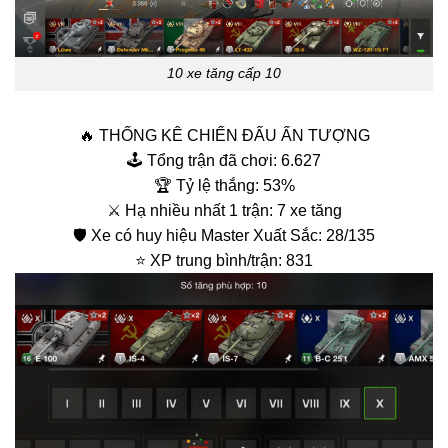
10 xe tăng cấp 10
🔥 THỐNG KÊ CHIẾN ĐẤU ẤN TƯỢNG
🕹️ Tổng trận đã chơi: 6.627
🏆 Tỷ lệ thắng: 53%
⚔️ Hạ nhiều nhất 1 trận: 7 xe tăng
🛡️ Xe có huy hiệu Master Xuất Sắc: 28/135
⭐ XP trung bình/trận: 831