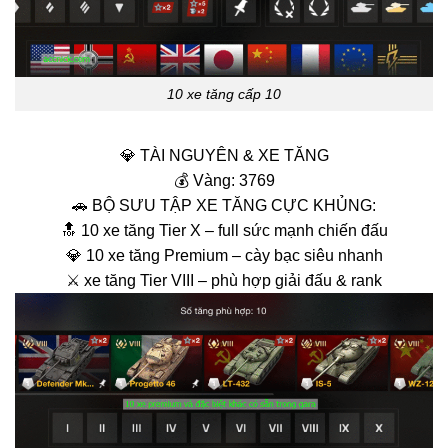
10 xe tăng cấp 10
💎 TÀI NGUYÊN & XE TĂNG
💰 Vàng: 3769
🚗 BỘ SƯU TẬP XE TĂNG CỰC KHỦNG:
🔝 10 xe tăng Tier X – full sức mạnh chiến đấu
💎 10 xe tăng Premium – cày bạc siêu nhanh
⚔️ xe tăng Tier VIII – phù hợp giải đấu & rank